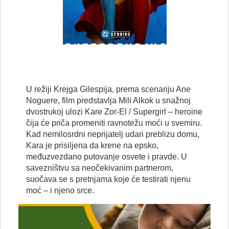
U režiji Krejga Gilespija, prema scenariju Ane
Noguere, film predstavlja Mili Alkok u snažnoj
dvostrukoj ulozi Kare Zor-El / Supergirl – heroine
čija će priča promeniti ravnotežu moći u svemiru.
Kad nemilosrdni neprijatelj udari preblizu domu,
Kara je prisiljena da krene na epsko,
međuzvezdano putovanje osvete i pravde. U
savezništvu sa neočekivanim partnerom,
suočava se s pretnjama koje će testirati njenu
moć – i njeno srce.