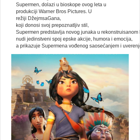
Supermen,
dolazi
u
bioskope
ovog
leta
u
produkciji
Warner Bros Pictures. U
režiji
Džejmsa
Gana
,
koji
donosi
svoj
prepoznatljiv
stil
,
Supermen
predstavlja
novog
junaka
u
rekonstruisanom
nudi
jedinstveni
spoj
epske
akcije
,
humora
i
emocija
,
a
prikazuje
Supermena
vođenog
saosećanjem
i
uveren