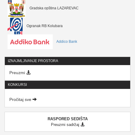
Gradska opština LAZAREVAC
Ogranak RB Kolubara
Addico Bank
IZNAJMLJIVANJE PROSTORA
Preuzmi
KONKURSI
Pročitaj sve
RASPORED SEDIŠTA
Preuzmi sadržaj