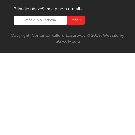
Primajte obaveštenja putem e-mail-a
Pošalji
Copyright:
Centar za kulturu Lazarevac
© 2019. Website by
SGFX Media