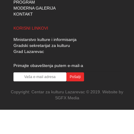
PROGRAM
MODERNA GALERIJA
KONTAKT
KORISNI LINKOVI
Ministarstvo kulture i informisanja
Gradski sekretarijat za kulturu
Grad Lazarevac
Primajte obaveštenja putem e-mail-a
Pošalji
Copyright:
Centar za kulturu Lazarevac
© 2019. Website by
SGFX Media