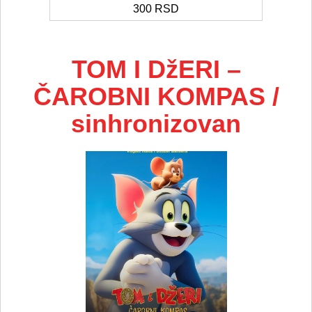
300
RSD
TOM I DžERI –
ČAROBNI KOMPAS /
sinhronizovan