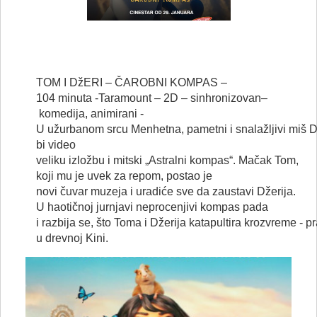
TOM
I
DžERI
– ČAROBNI KOMPAS –
104
minuta
-
Taramount
– 2D –
sinhronizovan
–
komedija
,
animirani
-
U
užurbanom
srcu
Menhetna
,
pametni
i
snalažljivi
miš
D
bi video
veliku
izložbu
i
mitski
„
Astralni
kompas
“
.
Mačak
Tom,
koji mu je
uvek
za
repom
,
postao
je
novi
čuvar
muzeja
i
uradiće
sve
da
zaustavi
Džerija
.
U
haotičnoj
jurnjavi
neprocenjivi
kompas
pada
i
razbija
se,
što
Toma
i
Džerija
katapultira
kroz
vreme
-
pr
u
drevnoj
Kini
.