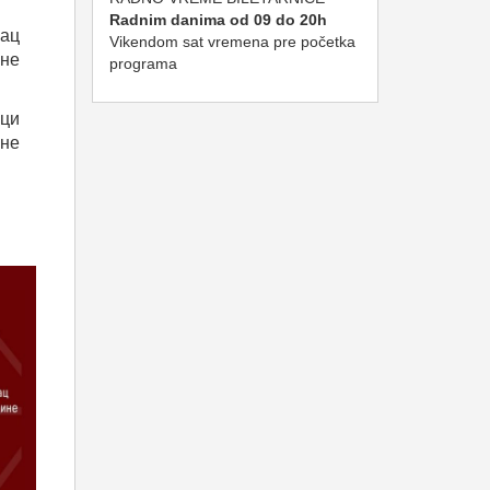
Radnim danima od 09 do 20h
вац
Vikendom sat vremena pre početka
ене
programa
вци
не