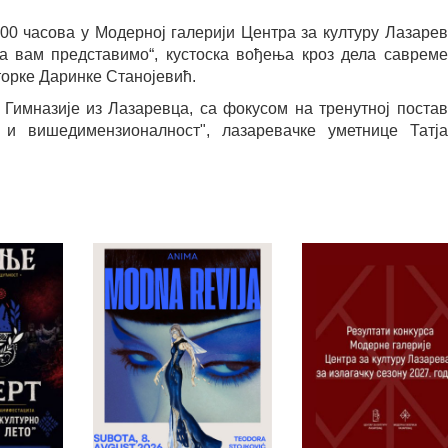
3.00 часова у Модерној галерији Центра за културу Лазаре
 вам представимо“, кустоска вођења кроз дела саврем
торке Даринке Станојевић.
Гимназије из Лазаревца, са фокусом на тренутној поста
 и вишедимензионалност", лазаревачке уметнице Татја