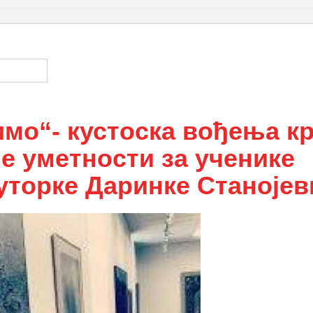
D
мо“- кустоска вођења к
е уметности за ученике
уторке Даринке Станојев