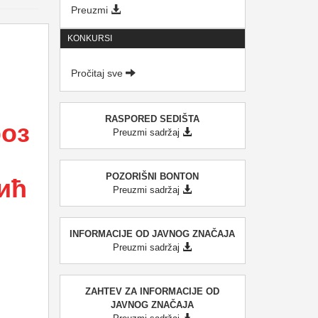
Preuzmi
KONKURSI
Pročitaj sve
RASPORED SEDIŠTA
роз
Preuzmi sadržaj
POZORIŠNI BONTON
ић
Preuzmi sadržaj
INFORMACIJE OD JAVNOG ZNAČAJA
Preuzmi sadržaj
ZAHTEV ZA INFORMACIJE OD
JAVNOG ZNAČAJA