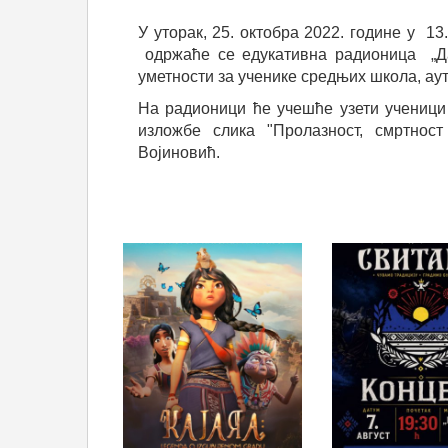
У уторак, 25. октобра 2022. године у 1
одржаће се едукативна радионица „Да
уметности за ученике средњих школа, ау
На радионици ће учешће узети ученици 
изложбе слика "Пролазност, смртност
Војиновић.