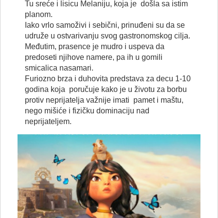
Tu sreće i lisicu Melaniju, koja je došla sa istim
planom.
Iako vrlo samoživi i sebični, prinuđeni su da se
udruže u ostvarivanju svog gastronomskog cilja.
Međutim, prasence je mudro i uspeva da
predoseti njihove namere, pa ih u gomili
smicalica nasamari.
Furiozno brza i duhovita predstava za decu 1-10
godina koja poručuje kako je u životu za borbu
protiv neprijatelja važnije imati pamet i maštu,
nego mišiće i fizičku dominaciju nad
neprijateljem.