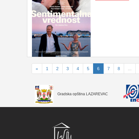
«
1
2
3
4
5
6
7
8
...
Gradska opština LAZAREVAC