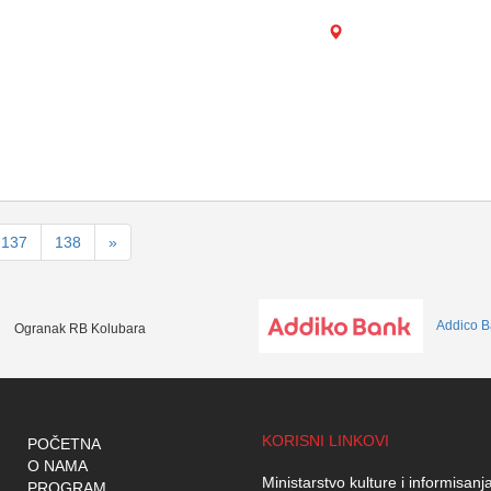
137
138
»
Addico B
Ogranak RB Kolubara
KORISNI LINKOVI
POČETNA
O NAMA
Ministarstvo kulture i informisanj
PROGRAM