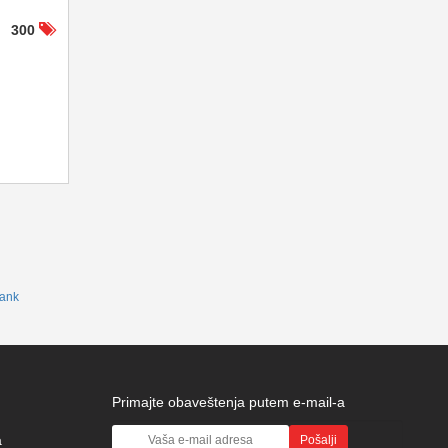
300
ank
Primajte obaveštenja putem e-mail-a
a
Pošalji