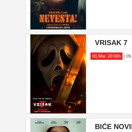
VRISAK 7
01.Mar. 20:00h
| 05
BIĆE NOVI