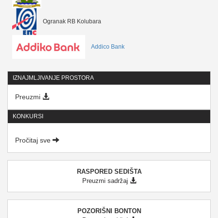
Ogranak RB Kolubara
Addico Bank
IZNAJMLJIVANJE PROSTORA
Preuzmi
KONKURSI
Pročitaj sve
RASPORED SEDIŠTA
Preuzmi sadržaj
POZORIŠNI BONTON