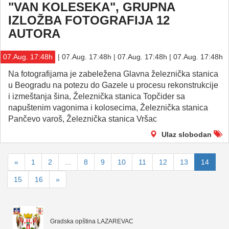
"VAN KOLESEKA", GRUPNA
IZLOŽBA FOTOGRAFIJA 12
AUTORA
07.Aug. 17:48h
| 07.Aug. 17:48h | 07.Aug. 17:48h | 07.Aug. 17:48h
Na fotografijama je zabeležena Glavna železnička stanica
u Beogradu na potezu do Gazele u procesu rekonstrukcije
i izmeštanja šina, Železnička stanica Topčider sa
napuštenim vagonima i kolosecima, Železnička stanica
Pančevo varoš, Železnička stanica Vršac
Ulaz slobodan
«
1
2
...
8
9
10
11
12
13
14
15
16
»
Gradska opština LAZAREVAC