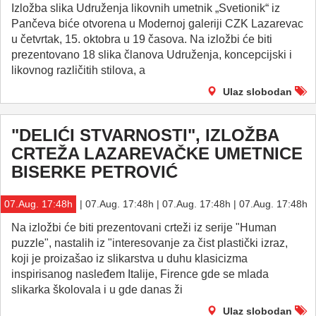
Izložba slika Udruženja likovnih umetnik „Svetionik“ iz
Pančeva biće otvorena u Modernoj galeriji CZK Lazarevac
u četvrtak, 15. oktobra u 19 časova. Na izložbi će biti
prezentovano 18 slika članova Udruženja, koncepcijski i
likovnog različitih stilova, a
Ulaz slobodan
"DELIĆI STVARNOSTI", IZLOŽBA
CRTEŽA LAZAREVAČKE UMETNICE
BISERKE PETROVIĆ
07.Aug. 17:48h
| 07.Aug. 17:48h | 07.Aug. 17:48h | 07.Aug. 17:48h
Na izložbi će biti prezentovani crteži iz serije "Human
puzzle", nastalih iz "interesovanje za čist plastički izraz,
koji je proizašao iz slikarstva u duhu klasicizma
inspirisanog nasleđem Italije, Firence gde se mlada
slikarka školovala i u gde danas ži
Ulaz slobodan