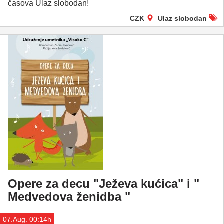
časova Ulaz slobodan!
CZK
Ulaz slobodan
Opere za decu "Ježeva kućica" i "
Medvedova ženidba "
07.Aug. 00:14h