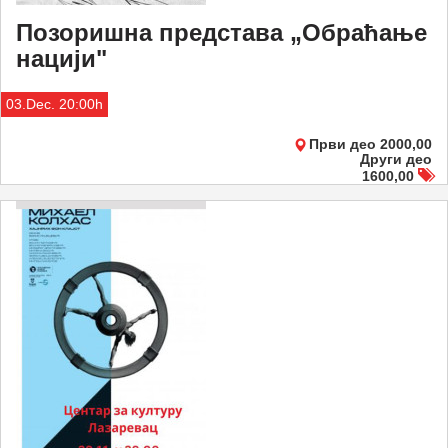
Позоришна представа „Обраћање
нацији"
03.Dec. 20:00h
Први део 2000,00
Други део
1600,00