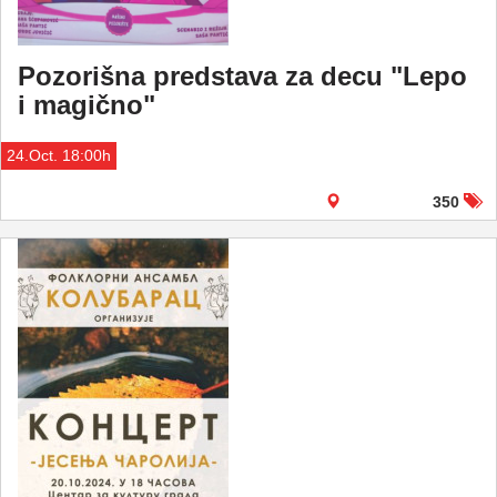
Pozorišna predstava za decu "Lepo
i magično"
24.Oct. 18:00h
350