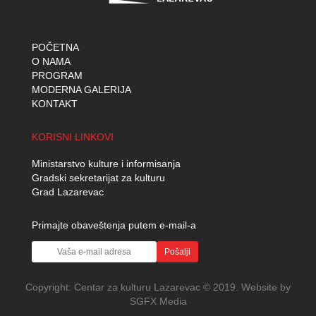
POČETNA
O NAMA
PROGRAM
MODERNA GALERIJA
KONTAKT
KORISNI LINKOVI
Ministarstvo kulture i informisanja
Gradski sekretarijat za kulturu
Grad Lazarevac
Primajte obaveštenja putem e-mail-a
Pošalji
Copyright:
Centar za kulturu Lazarevac
© 2019. Website by
SGFX Media