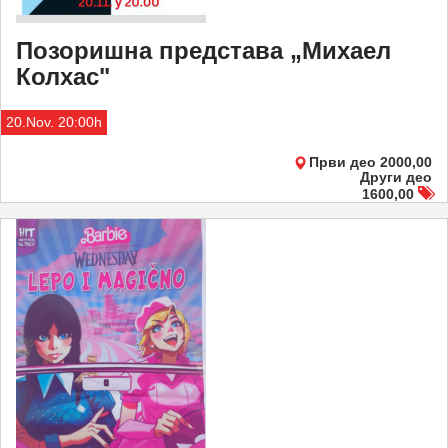
Позоришна представа „Михаел
Колхас"
20.Nov. 20:00h
Први део 2000,00
Други део
1600,00