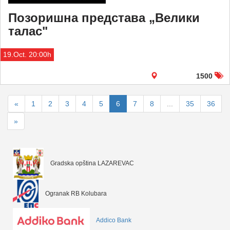
Позоришна представа „Велики
талас"
19.Oct. 20:00h
1500
«
1
2
3
4
5
6
7
8
...
35
36
»
Gradska opština LAZAREVAC
Ogranak RB Kolubara
Addico Bank