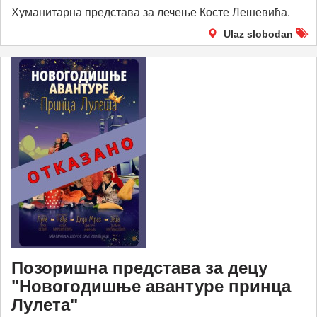
Хуманитарна представа за лечење Косте Лешевића.
Ulaz slobodan
Позоришна представа за децу
"Новогодишње авантуре принца
Лулета"