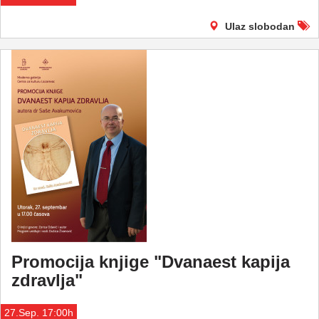
Ulaz slobodan
Promocija knjige "Dvanaest kapija
zdravlja"
27.Sep. 17:00h