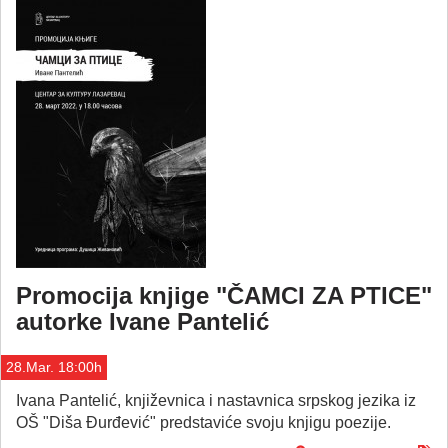
Promocija knjige "ČAMCI ZA PTICE"
autorke Ivane Pantelić
28.Mar. 18:00h
Ivana Pantelić, književnica i nastavnica srpskog jezika iz
OŠ "Diša Đurđević" predstaviće svoju knjigu poezije.