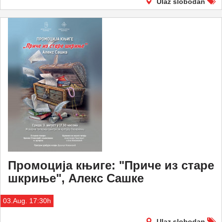
Ulaz slobodan
Промоција књиге: "Приче из старе
шкриње", Алекс Сашкe
03.Aug. 17:30h
Ulaz slobodan