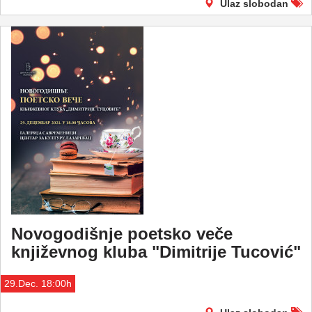
Ulaz slobodan
Novogodišnje poetsko veče
književnog kluba "Dimitrije Tucović"
29.Dec. 18:00h