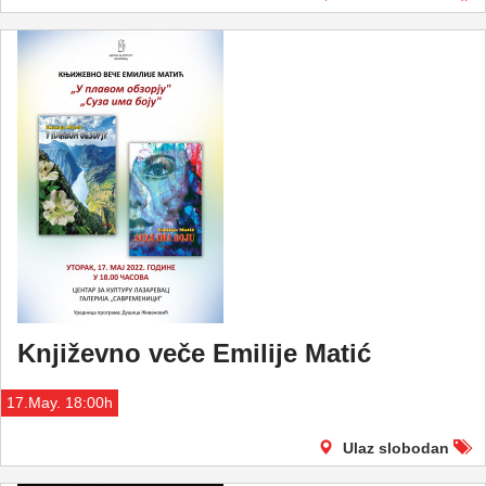
Književno veče Emilije Matić
17.May. 18:00h
Ulaz slobodan