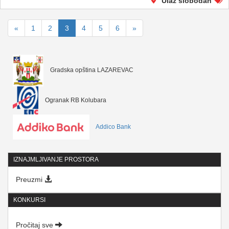
Ulaz slobodan
«
1
2
3
4
5
6
»
Gradska opština LAZAREVAC
Ogranak RB Kolubara
Addico Bank
IZNAJMLJIVANJE PROSTORA
Preuzmi
KONKURSI
Pročitaj sve