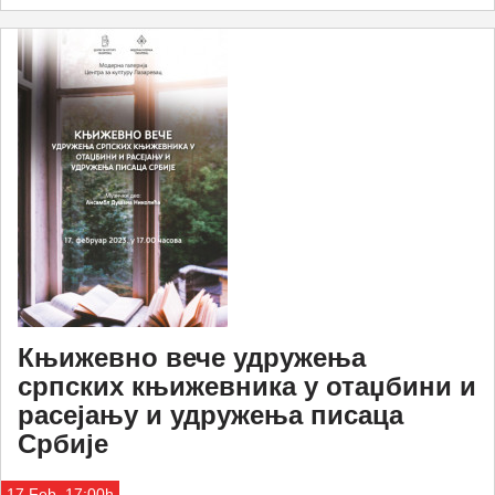
Књижевно вече удружења
српских књижевника у отаџбини и
расејању и удружења писаца
Србије
17.Feb. 17:00h