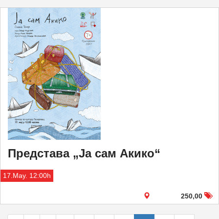
Представа „Ја сам Акико“
17.May. 12:00h
250,00