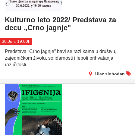
Kulturno leto 2022/ Predstava za
decu „Crno jagnje"
30.Jun. 19:00h
Predstava “Crno jagnje” bavi se razlikama u društvu,
zajedničkom životu, solidarnosti i lepoti prihvatanja
različitosti…
Ulaz slobodan