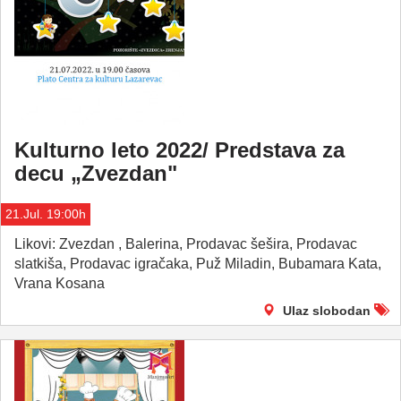
Kulturno leto 2022/ Predstava za
decu „Zvezdan"
21.Jul. 19:00h
Likovi: Zvezdan , Balerina, Prodavac šešira, Prodavac
slatkiša, Prodavac igračaka, Puž Miladin, Bubamara Kata,
Vrana Kosana
Ulaz slobodan