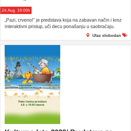
24.Aug. 19:00h
„Pazi, crveno!" je predstava koja na zabavan način i kroz
interaktivni pristup, uči decu ponašanju u saobraćaju.
Ulaz slobodan