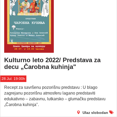
Kulturno leto 2022/ Predstava za
decu „Čarobna kuhinja"
28.Jul. 19:00h
Recept za savršenu pozorišnu predstavu : U blago
zagrejanu pozorišnu atmosferu lagano predstaviti
edukativno – zabavnu, lutkarsko – glumačku predstavu
„Čarobna kuhinja".
Ulaz slobodan