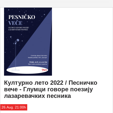
Културно лето 2022 / Песничко
вече - Глумци говоре поезију
лазаревачких песника
26.Aug. 21:00h