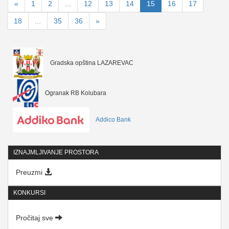
«
1
2
...
12
13
14
15
16
17
18
...
35
36
»
Gradska opština LAZAREVAC
Ogranak RB Kolubara
Addico Bank
IZNAJMLJIVANJE PROSTORA
Preuzmi
KONKURSI
Pročitaj sve