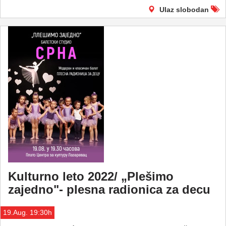
Ulaz slobodan
Kulturno leto 2022/ „Plešimo
zajedno"- plesna radionica za decu
19.Aug. 19:30h