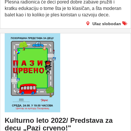
Plesna radionica će deci pored dobre zabave pružiti i
kratku edukaciju o tome šta je to klasičan, a šta moderan
balet kao i to koliko je ples koristan u razvoju dece.
Ulaz slobodan
Kulturnо letо 2022/ Predstava za
decu „Pazi crveno!"