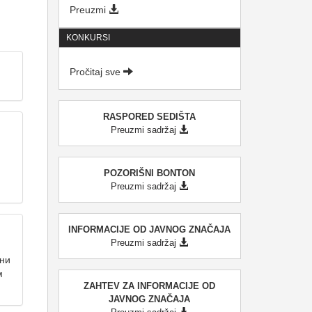
Preuzmi
KONKURSI
Pročitaj sve
RASPORED SEDIŠTA
Preuzmi sadržaj
POZORIŠNI BONTON
Preuzmi sadržaj
INFORMACIJE OD JAVNOG ZNAČAJA
Preuzmi sadržaj
вни
м
ZAHTEV ZA INFORMACIJE OD
JAVNOG ZNAČAJA