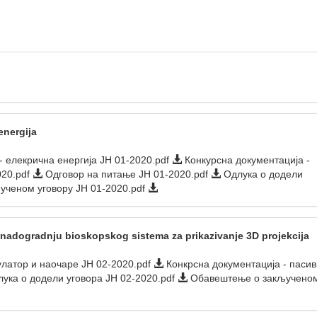
energija
 елекрична енергија ЈН 01-2020.pdf
Конкурсна документација -
020.pdf
Одговор на питање ЈН 01-2020.pdf
Одлука о додели
ученом уговору JН 01-2020.pdf
nadogradnju bioskopskog sistema za prikazivanje 3D projekcija
латор и наочаре JН 02-2020.pdf
Конкрсна документација - паси
ука о додели уговора ЈН 02-2020.pdf
Обавештење о закључено