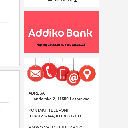
Preuzmi sadržaj
ADRESA
Hilandarska 2, 11550 Lazarevac
о
KONTAKT TELEFONI
011/8123-344, 011/8121-703
RADNO VREME BILETARNICE