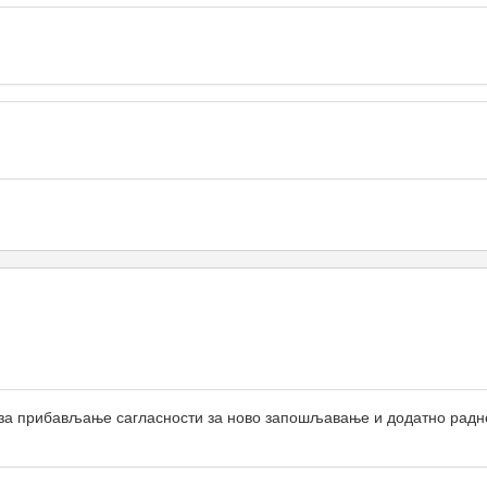
у за прибављање сагласности за ново запошљавање и додатно радн