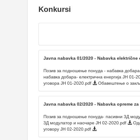
Konkursi
Javna nabavka 01/2020 - Nabavka električne 
Позив за подношење понуда - набавка добара-
набавка добара- електрична енергија ЈН 01-2
уговора ЈН 01-2020.pdf
Обавештење о закљ
Javna nabavka 02/2020 - Nabavka opreme za 
Позив за подношење понуда- пасивни 3Д моду
3Д модулатор и наочаре ЈН 02-2020.pdf
Одл
уговору JН 02-2020.pdf