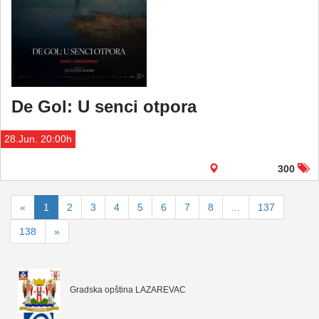
De Gol: U senci otpora
28.Jun. 20:00h
300
«
1
2
3
4
5
6
7
8
...
137
138
»
Gradska opština LAZAREVAC